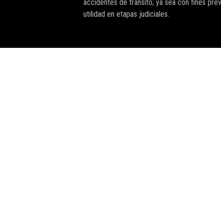
accidentes de tránsito; ya sea con fines pre
utilidad en etapas judiciales.