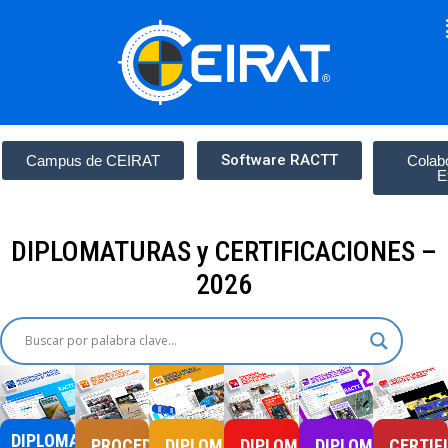
Software RACTT
Campus de CEIRAT
Colab
E
DIPLOMATURAS y CERTIFICACIONES –
2026
DIPLOMATURA
PROCEDIMIENTOS
DIPLOMATURA
DIPLOMATURA
DIPLOMATURA
CERTIF