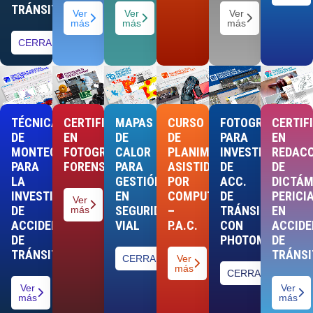
TRÁNSITO
Ver
Ver
Ver
más
más
más
CERRADO
TÉCNICA
CERTIFICACIÓN
MAPAS
CURSO
FOTOGRAMETRÍA
CERTIF
DE
EN
DE
DE
PARA
EN
MONTECARLO
FOTOGRAFÍA
CALOR
PLANIMETRÍA
INVESTIGACIÓN
REDAC
PARA
FORENSE
PARA
ASISTIDA
DE
DE
LA
GESTIÓN
POR
ACC.
DICTÁ
INVESTIGACIÓN
EN
COMPUTADORA
DE
PERICI
Ver
DE
SEGURIDAD
–
TRÁNSITO
EN
más
ACCIDENTES
VIAL
P.A.C.
CON
ACCIDE
DE
PHOTOMODELER
DE
TRÁNSITO
TRÁNSI
CERRADO
Ver
más
CERRADO
Ver
Ver
más
más