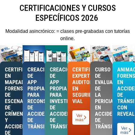
CERTIFICACIONES Y CURSOS
ESPECÍFICOS 2026
Modalidad asincrónico: = clases pre-grabadas con tutorías
online.
CERTIFICACIÓN
CREACIÓN
CREACIÓN
CERTIFICACIÓN
CURSO
ANIMA
EN
DE
DE
EXPERTO
DE
FOREN
MAPEADO
APP
APP
AUDITOR
EVALUACIÓN
EN
FORENSE
PROPIA
PROPIA
EN
DE
ACCIDE
DE
PARA
PARA
SEGURIDAD
LA
DE
ESCENAS
RECONSTRUCCIÓN
INVESTIGACIÓN
VIAL
PERICIA
TRÁNSI
DE
DE
DE
EN
CON
CRÍMENES
ACCIDENTES
ACCIDENTES
ACCIDENTES
REVEAL
Ver
Y
DE
DE
DE
más
ACCIDENTES
TRÁNSITO
TRÁNSITO
TRÁNSITO
Ver
DE
más