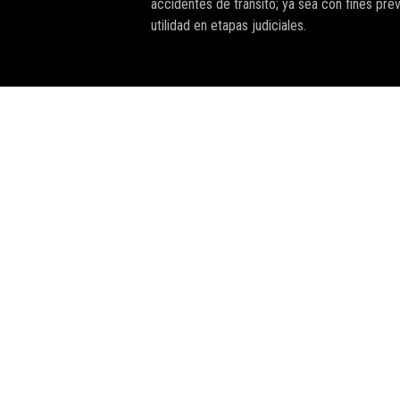
accidentes de tránsito; ya sea con fines pre
utilidad en etapas judiciales.