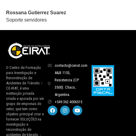
Rossana Gutierrez Suarez
Soporte servidores
contacto@ceirat.com
O Centro de Formação
para Investigação e
A&B 1153,
Reconstrução de
Resistencia (CP
Acidentes de Trânsito –
3500). Chaco,
CE-IRAT, é uma
instituição privada
Argentina.
criada e apoiada por um
+549 362 4006515
grupo de empresas do
setor, que tem como
objetivo principal criar e
fornecer SOLUÇÕES na
investigação e
reconstrução de
acidentes de trânsito. ;